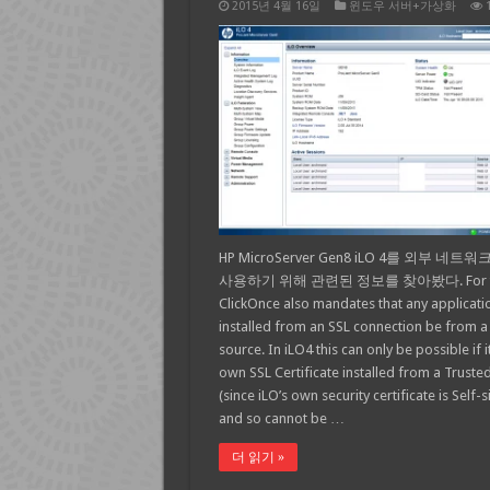
2015년 4월 16일
윈도우 서버+가상화
HP MicroServer Gen8 iLO 4를 외부 네트
사용하기 위해 관련된 정보를 찾아봤다. For th
ClickOnce also mandates that any applicati
installed from an SSL connection be from a
source. In iLO4 this can only be possible if it
own SSL Certificate installed from a Truste
(since iLO’s own security certificate is Self-
and so cannot be …
더 읽기 »