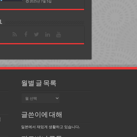
2025년 7월 5일
l
월별 글 목록
월
별
글
목
글쓴이에 대해
록
업
일본에서 재밌게 생활하고 있습니다.