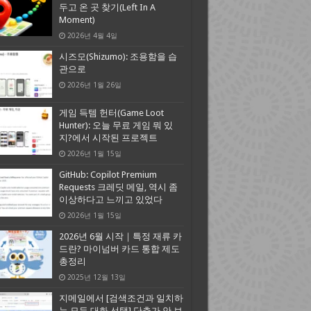
두고 온 곳 찾기(Left In A
Moment)
2026년 4월 4일
시즈모(Shizumo): 조용함을 습
관으로
2026년 1월 26일
게임 득템 헌터(Game Loot
Hunter): 오늘 무료 게임 뭐 있
지?에서 시작된 프로젝트
2026년 1월 15일
GitHub: Copilot Premium
Requests 크레딧 메일, 역시 좀
이상하다고 느끼고 있었다
2026년 1월 15일
2026년 6월 시작｜특정 재류 카
드란? 마이넘버 카드 통합 제도
총정리
2025년 12월 13일
지메일에서 [검색조건과 일치하
는 모든 대화 선택] 단추가 안 보