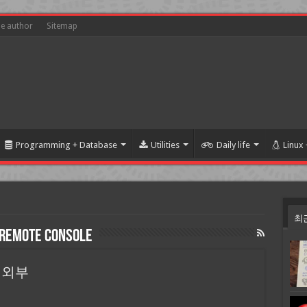
he author
Sitemap
Programming + Database
Utilities
Daily life
Linux
최
 Remote Console
 4 외부