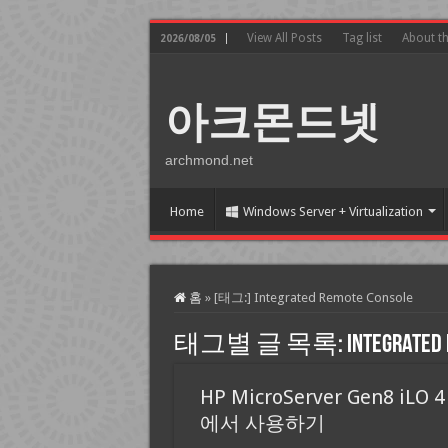
View All Posts
Tag list
About t
2026/08/05
아크몬드넷
archmond.net
Home
Windows Server + Virtualization
홈
»
[태그:]
Integrated Remote Console
태그별 글 목록:
Integrated
HP MicroServer Gen8 iLO
에서 사용하기