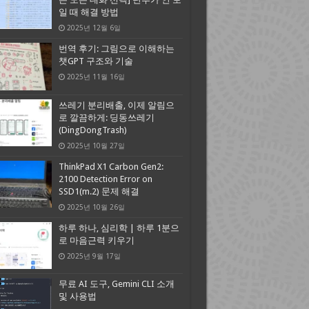
일 때 해결 방법
2025년 12월 6일
번역 후기: 그림으로 이해하는
챗GPT 구조와 기술
2025년 11월 16일
쓰레기 분리배출, 이제 알림으
로 깔끔하게: 딩동쓰레기
(DingDongTrash)
2025년 10월 27일
ThinkPad X1 Carbon Gen2:
2100 Detection Error on
SSD1(m.2) 문제 해결
2025년 10월 26일
하루 하나, 심리학 | 하루 1분으
로 마음근력 키우기
2025년 9월 17일
무료 AI 도구, Gemini CLI 소개
및 사용법