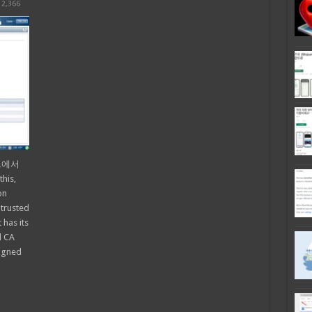
12,366
워크에서
is,
on
 trusted
 has its
d CA
signed