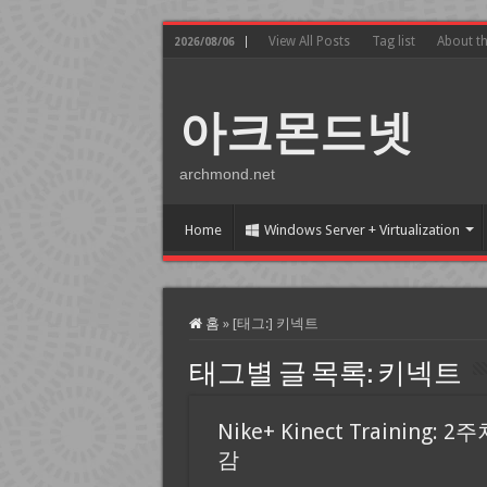
View All Posts
Tag list
About t
2026/08/06
아크몬드넷
archmond.net
Home
Windows Server + Virtualization
홈
»
[태그:]
키넥트
태그별 글 목록:
키넥트
Nike+ Kinect Training: 2
감