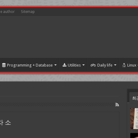
he author
Sitemap
Programming + Database
Utilities
Daily life
Linux
최
주차 소