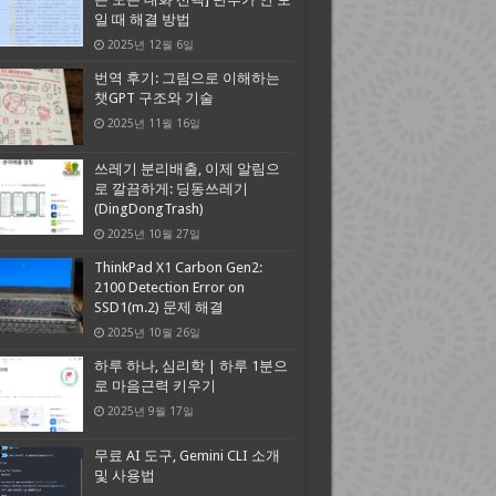
일 때 해결 방법
2025년 12월 6일
번역 후기: 그림으로 이해하는
챗GPT 구조와 기술
2025년 11월 16일
쓰레기 분리배출, 이제 알림으
로 깔끔하게: 딩동쓰레기
(DingDongTrash)
2025년 10월 27일
ThinkPad X1 Carbon Gen2:
2100 Detection Error on
SSD1(m.2) 문제 해결
2025년 10월 26일
하루 하나, 심리학 | 하루 1분으
로 마음근력 키우기
2025년 9월 17일
무료 AI 도구, Gemini CLI 소개
및 사용법