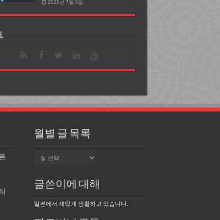
2025년 7월 5일
l
월별 글 목록
월
오픈
별
글
목
글쓴이에 대해
록
식
일본에서 재밌게 생활하고 있습니다.