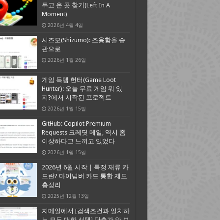
두고 온 곳 찾기(Left In A
Moment)
2026년 4월 4일
시즈모(Shizumo): 조용함을 습
관으로
2026년 1월 26일
게임 득템 헌터(Game Loot
Hunter): 오늘 무료 게임 뭐 있
지?에서 시작된 프로젝트
2026년 1월 15일
GitHub: Copilot Premium
Requests 크레딧 메일, 역시 좀
이상하다고 느끼고 있었다
2026년 1월 15일
2026년 6월 시작｜특정 재류 카
드란? 마이넘버 카드 통합 제도
총정리
2025년 12월 13일
지메일에서 [검색조건과 일치하
는 모든 대화 선택] 단추가 안 보