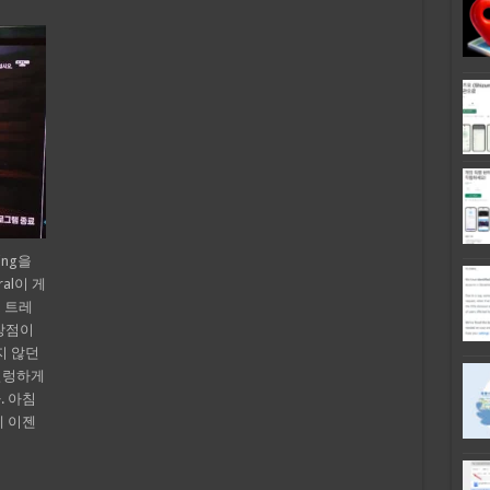
ing을
ral이 게
 트레
 장점이
지 않던
벌렁하게
. 아침
데 이젠