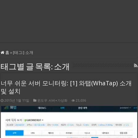
홈
»
[태그:]
소개
태그별 글 목록:
소개
너무 쉬운 서버 모니터링: [1] 와탭(WhaTap) 소개
및 설치
2015년 1월 11일
윈도우 서버+가상화
23,036