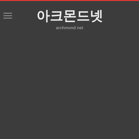
아크몬드넷
archmond.net