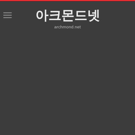
아크몬드넷
archmond.net