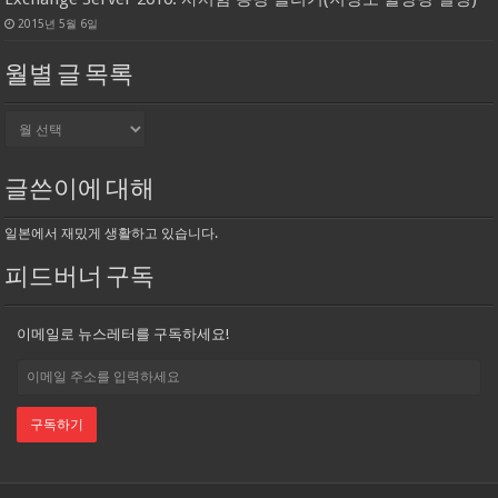
2015년 5월 6일
월별 글 목록
월
별
글
목
글쓴이에 대해
록
일본에서 재밌게 생활하고 있습니다.
피드버너 구독
이메일로 뉴스레터를 구독하세요!