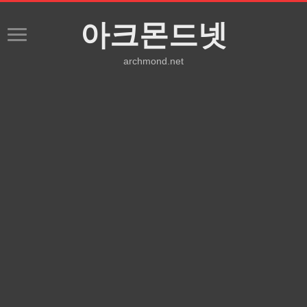
아크몬드넷
archmond.net