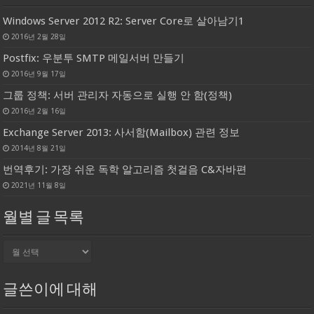
Windows Server 2012 R2: Server Core로 살아남기1
2016년 2월 28일
Postfix: 우분투 SMTP 메일서버 만들기
2016년 9월 17일
그룹 정책: 서버 관리자 자동으로 실행 안 함(정책)
2016년 2월 16일
Exchange Server 2013: 사서함(Mailbox) 관련 정보
2014년 8월 21일
번역후기: 가장 쉬운 독학 알고리즘 첫걸음 C&자바편
2021년 11월 8일
월별 글 목록
월
별
글
목
글쓴이에 대해
록