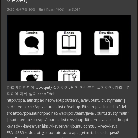
Viewer)
2016년 7월 10일
리눅스+맥OS
3,037
라즈베리파이에 Uboquity 설치하기. 먼저 자바부터 설치하자. 라즈베리
파이에 자바 설치 echo "deb
http://ppa.launchpad.net/webupd8team/java/ubuntu trusty main" |
sudo tee -a /etc/apt/sources.list.d/webupd8team-java.list echo "deb-
src http://ppa.launchpad.net/webupd8team/java/ubuntu trusty main"
| sudo tee -a /etc/apt/sources.list.d/webupd8team-java.list sudo apt-
key adv --keyserver hkp://keyserver.ubuntu.com:80 --recv-keys
EEA14886 sudo apt-get update sudo apt-get install oracle-java8-