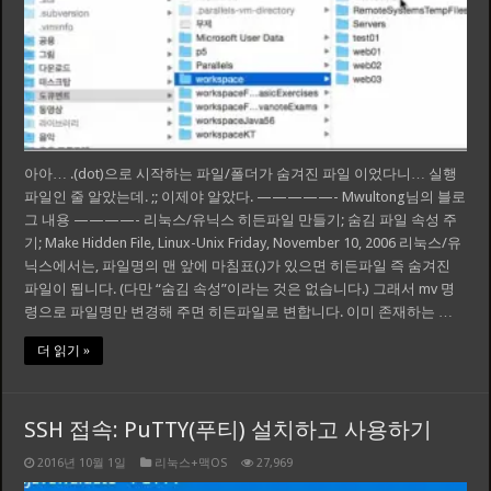
아아… .(dot)으로 시작하는 파일/폴더가 숨겨진 파일 이었다니… 실행
파일인 줄 알았는데. ;; 이제야 알았다. —————- Mwultong님의 블로
그 내용 ————- 리눅스/유닉스 히든파일 만들기; 숨김 파일 속성 주
기; Make Hidden File, Linux-Unix Friday, November 10, 2006 리눅스/유
닉스에서는, 파일명의 맨 앞에 마침표(.)가 있으면 히든파일 즉 숨겨진
파일이 됩니다. (다만 “숨김 속성”이라는 것은 없습니다.) 그래서 mv 명
령으로 파일명만 변경해 주면 히든파일로 변합니다. 이미 존재하는 …
더 읽기 »
SSH 접속: PuTTY(푸티) 설치하고 사용하기
2016년 10월 1일
리눅스+맥OS
27,969