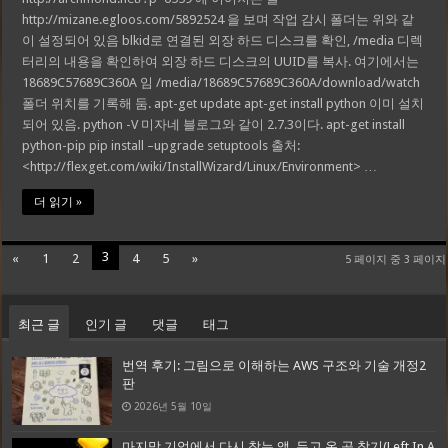
http://mizane.egloos.com/5892524 을 보며 작업 감시 폴더는 위와 같
이 설정되어 있음 blkid로 연결된 외장 하드 디스크를 확인, /media 디렉
터리의 내용을 확인하여 외장 하드 디스크의 UUID를 복사. 여기에서는
18689C57689C360A 임 /media/18689C57689C360A/download/watch
폴더 위치를 기록해 둠. apt-get update apt-get install python 이미 설치
되어 있음. python -V 미자네 블로그와 같이 2.7.3이다. apt-get install
python-pip pip install –upgrade setuptools 출처:
<http://flexget.com/wiki/InstallWizard/Linux/Environment> …
더 읽기 »
3
«
1
2
4
5
»
5 페이지 중 3 페이지
최근 글
인기 글
댓글
태그
번역 후기: 그림으로 이해하는 AWS 구조와 기술 개정2
판
2026년 5월 10일
마지막 기억에서 다시 찾는 앱, 두고 온 곳 찾기(Left In A