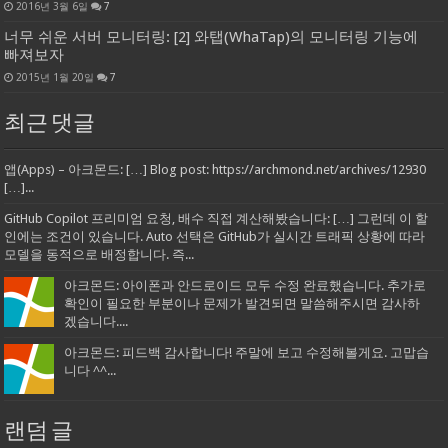
2016년 3월 6일
7
너무 쉬운 서버 모니터링: [2] 와탭(WhaTap)의 모니터링 기능에
빠져보자
2015년 1월 20일
7
최근 댓글
앱(Apps) – 아크몬드: […] Blog post: https://archmond.net/archives/12930
[…]...
GitHub Copilot 프리미엄 요청, 배수 직접 계산해봤습니다: […] 그런데 이 할
인에는 조건이 있습니다. Auto 선택은 GitHub가 실시간 트래픽 상황에 따라
모델을 동적으로 배정합니다. 즉...
아크몬드: 아이폰과 안드로이드 모두 수정 완료했습니다. 추가로
확인이 필요한 부분이나 문제가 발견되면 말씀해주시면 감사하
겠습니다....
아크몬드: 피드백 감사합니다! 주말에 보고 수정해볼게요. 고맙습
니다 ^^...
랜덤 글