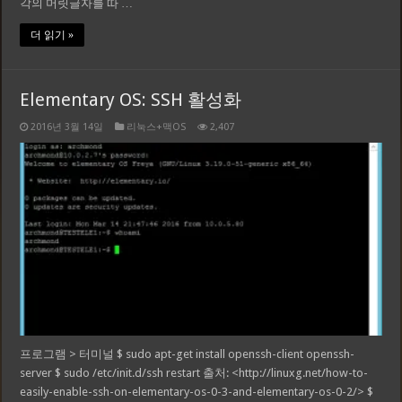
각의 머릿글자를 따 …
더 읽기 »
Elementary OS: SSH 활성화
2016년 3월 14일
리눅스+맥OS
2,407
프로그램 > 터미널 $ sudo apt-get install openssh-client openssh-
server $ sudo /etc/init.d/ssh restart 출처: <http://linuxg.net/how-to-
easily-enable-ssh-on-elementary-os-0-3-and-elementary-os-0-2/> $