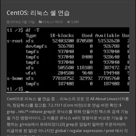
CentOS: 리눅스 쉘 연습
2016년 3월 15일
리눅스+맥OS
5,981
CentOS로 리눅스 쉘 연습 중… 리눅스의 모든 것 All About Linux(서자룡
저, 청담북스)를 참고함. 7.2.1511 (Core 버전)으로 연습 버전 확인: $
grep . /etc/*-release grep은 유닉스를 위해 만들어진 텍스트 검색 기능
을 가진 명령어이다. 그 이름은 유닉스 ed의 명령어로 비슷한 기능을 수
행하는 g/re/p에서 유래되었다.[3] grep은 엄밀히 말하면 두문자어(머
리글자로 된 말)은 아니지만 global / regular expression / print 에서 각