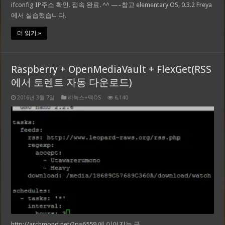
ifconfig IP주소 확인. 접속 완료. ^^ —–참고 elementary OS, 0.3.2 Freya
에서 실습했습니다.
더 읽기 »
Raspberry + OpenMediaVault + FlexGet(RSS
에서 토렌트 자동 다운로드)
2016년 3월 7일
리눅스+맥OS
6,140
http://archmond.net/?p=6559 에 이어지는 글