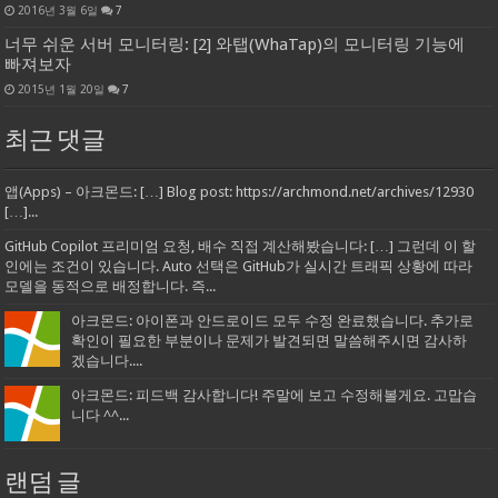
2016년 3월 6일
7
너무 쉬운 서버 모니터링: [2] 와탭(WhaTap)의 모니터링 기능에
빠져보자
2015년 1월 20일
7
최근 댓글
앱(Apps) – 아크몬드: […] Blog post: https://archmond.net/archives/12930
[…]...
GitHub Copilot 프리미엄 요청, 배수 직접 계산해봤습니다: […] 그런데 이 할
인에는 조건이 있습니다. Auto 선택은 GitHub가 실시간 트래픽 상황에 따라
모델을 동적으로 배정합니다. 즉...
아크몬드: 아이폰과 안드로이드 모두 수정 완료했습니다. 추가로
확인이 필요한 부분이나 문제가 발견되면 말씀해주시면 감사하
겠습니다....
아크몬드: 피드백 감사합니다! 주말에 보고 수정해볼게요. 고맙습
니다 ^^...
랜덤 글