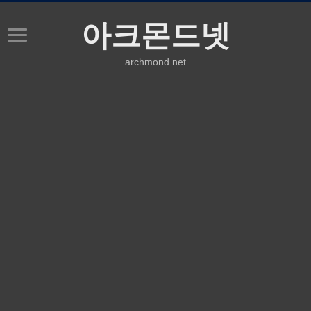
아크몬드넷
archmond.net