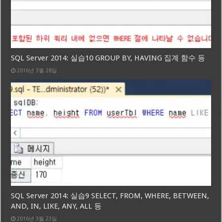
SQL Server 2014: 실습10 GROUP BY, HAVING 집계 함수 등
2016년 3월 28일
SQL Server 2014: 실습9 SELECT, FROM, WHERE, BETWEEN,
AND, IN, LIKE, ANY, ALL 등
2016년 3월 23일