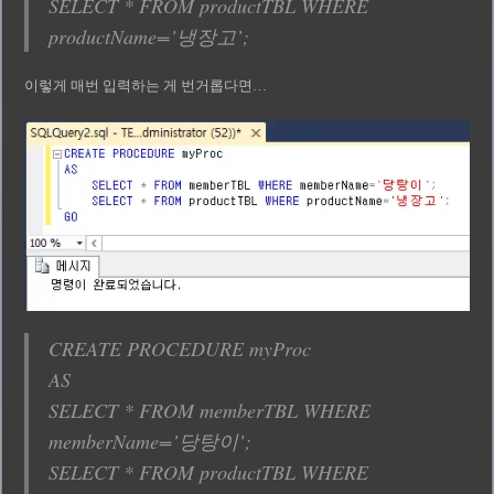
SELECT * FROM productTBL WHERE
productName=’냉장고’;
이렇게 매번 입력하는 게 번거롭다면…
CREATE PROCEDURE myProc
AS
SELECT * FROM memberTBL WHERE
memberName=’당탕이’;
SELECT * FROM productTBL WHERE