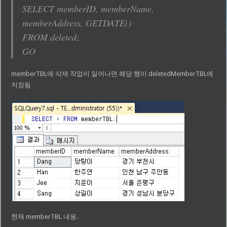
SELECT memberID, memberName,
memberAddress, GETDATE()
FROM deleted;
GO
memberTBL에 삭제 작업이 일어나면 해당 행이 deletedMemberTBL에
저장됨
현재 memberTBL 내용.