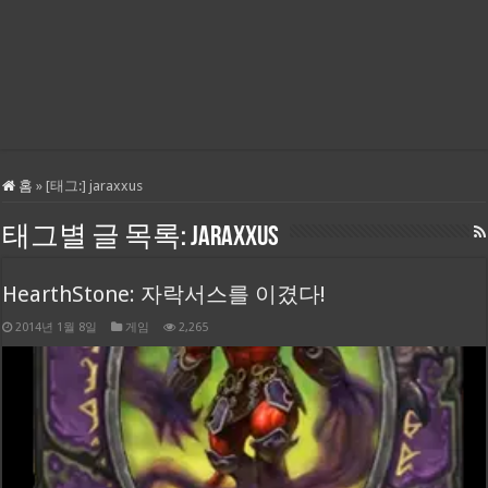
홈
»
[태그:]
jaraxxus
태그별 글 목록:
jaraxxus
HearthStone: 자락서스를 이겼다!
2014년 1월 8일
게임
2,265