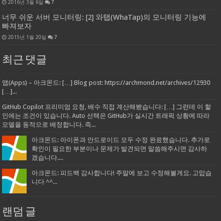
2016년 3월 6일
7
너무 쉬운 서버 모니터링: [2] 와탭(WhaTap)의 모니터링 기능에
빠져보자
2015년 1월 20일
7
최근 댓글
앱(Apps) – 아크몬드: […] Blog post: https://archmond.net/archives/12930
[…]...
GitHub Copilot 프리미엄 요청, 배수 직접 계산해봤습니다: […] 그런데 이 할
인에는 조건이 있습니다. Auto 선택은 GitHub가 실시간 트래픽 상황에 따라
모델을 동적으로 배정합니다. 즉...
아크몬드: 아이폰과 안드로이드 모두 수정 완료했습니다. 추가로
확인이 필요한 부분이나 문제가 발견되면 말씀해주시면 감사하
겠습니다....
아크몬드: 피드백 감사합니다! 주말에 보고 수정해볼게요. 고맙습
니다 ^^...
랜덤 글