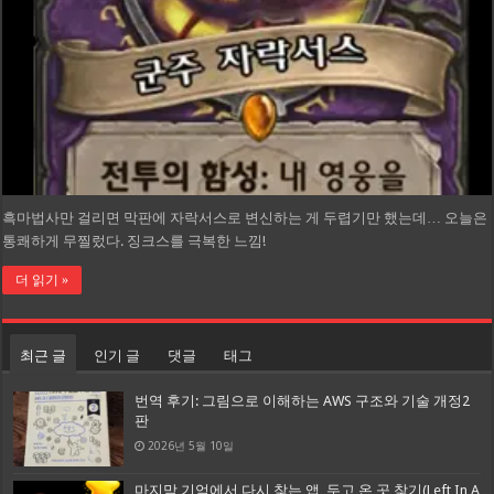
흑마법사만 걸리면 막판에 자락서스로 변신하는 게 두렵기만 했는데… 오늘은
통쾌하게 무찔렀다. 징크스를 극복한 느낌!
더 읽기 »
최근 글
인기 글
댓글
태그
번역 후기: 그림으로 이해하는 AWS 구조와 기술 개정2
판
2026년 5월 10일
마지막 기억에서 다시 찾는 앱, 두고 온 곳 찾기(Left In A