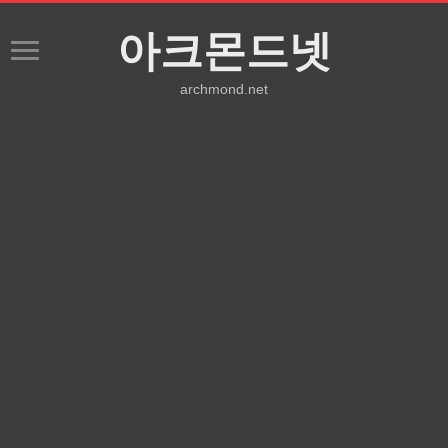
아크몬드넷
archmond.net