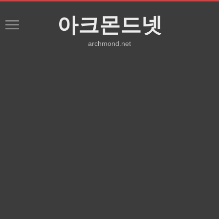
아크몬드넷
archmond.net