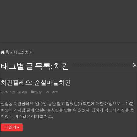
홈
»
[태그:]
치킨
태그별 글 목록:
치킨
치킨필레오: 순살마늘치킨
2014년 1월 8일
일상
1,695
신림동 치킨필레오. 일주일 동안 참고 참았던(?) 칙힌에 대한 애정으로… 15분
이상의 기다림 끝에 순살마늘치킨을 맛볼 수 있었다. 급하게 먹느라 사진을 못
찍었네. 비주얼은 여기를 참고.
더 읽기 »