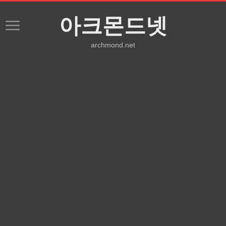
아크몬드넷
archmond.net