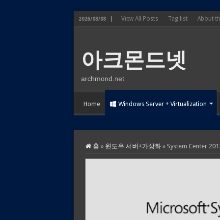
View All Posts
Tag list
About t
2026/08/08
아크몬드넷
archmond.net
Home
Windows Server + Virtualization
홈
»
윈도우 서버+가상화
»
System Center 201