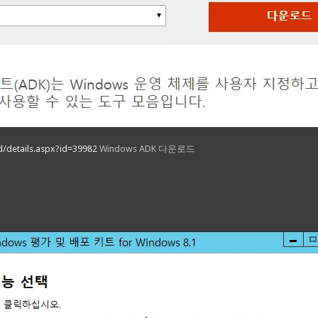
/details.aspx?id=39982
Windows ADK 다운로드