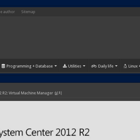
he author
Sitemap
Programming + Database
Utilities
Daily life
Linux
2 R2: Virtual Machine Manager 설치