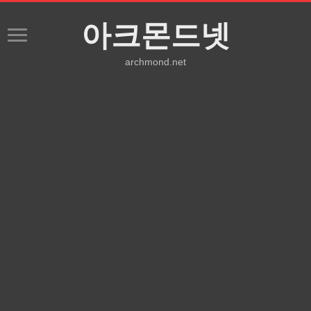
아크몬드넷
archmond.net