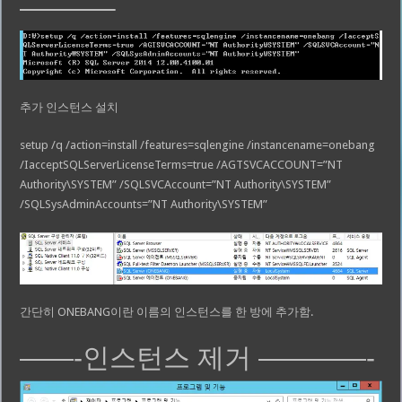
———–
추가 인스턴스 설치
setup /q /action=install /features=sqlengine /instancename=onebang
/IacceptSQLServerLicenseTerms=true /AGTSVCACCOUNT=”NT
Authority\SYSTEM” /SQLSVCAccount=”NT Authority\SYSTEM”
/SQLSysAdminAccounts=”NT Authority\SYSTEM”
간단히 ONEBANG이란 이름의 인스턴스를 한 방에 추가함.
——-인스턴스 제거 ————-