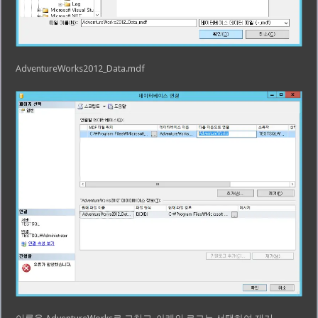
AdventureWorks2012_Data.mdf