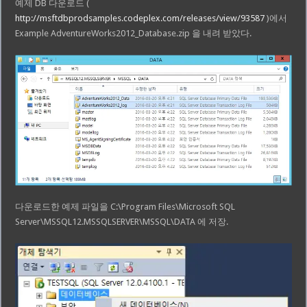
예제 DB 다운로드 (
http://msftdbprodsamples.codeplex.com/releases/view/93587
)에서
Example AdventureWorks2012_Database.zip 을 내려 받았다.
다운로드한 예제 파일을 C:\Program Files\Microsoft SQL
Server\MSSQL12.MSSQLSERVER\MSSQL\DATA 에 저장.