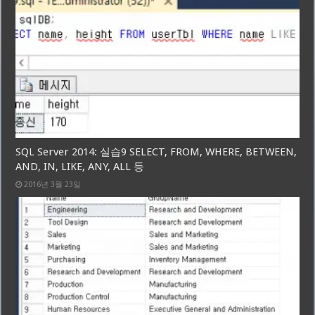
SQL Server 2014: 실습9 SELECT, FROM, WHERE, BETWEEN,
AND, IN, LIKE, ANY, ALL 등
2016년 3월 23일