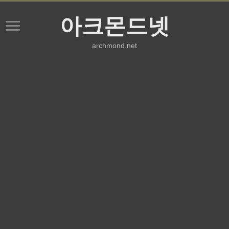
아크몬드넷
archmond.net