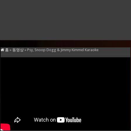
홈
»
동영상
»
Psy, Snoop Dogg & Jimmy Kimmel Karaoke